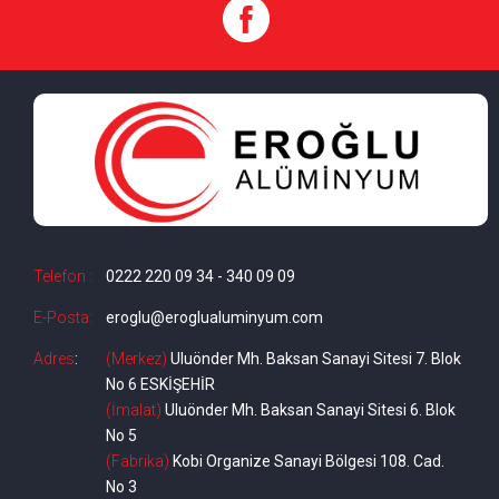
Telefon :
0222 220 09 34 - 340 09 09
E-Posta:
eroglu@eroglualuminyum.com
Adres
:
(Merkez)
Uluönder Mh. Baksan Sanayi Sitesi 7. Blok
No 6 ESKİŞEHİR
(İmalat)
Uluönder Mh. Baksan Sanayi Sitesi 6. Blok
No 5
(Fabrika)
Kobi Organize Sanayi Bölgesi 108. Cad.
No 3